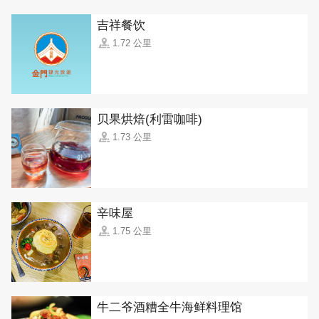
吉祥餐饮
1.72 公里
贝果烘焙(利雷咖啡)
1.73 公里
辛味屋
1.75 公里
牛二爷酒糟全牛海鲜料理馆