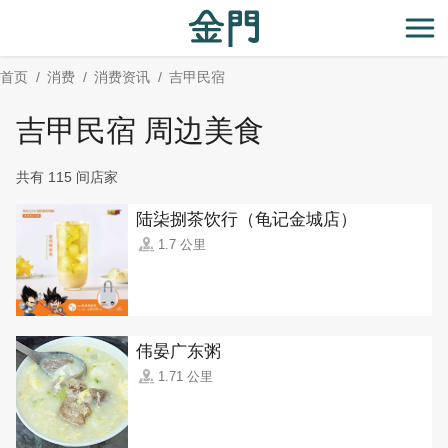
:::
跳
到
开
主
首页
消费
消费资讯
吉甲民宿
要
内
吉甲民宿 周边美食
容
区
共有 115 间店家
块
陆柒捌茶饮行（龟记金城店）
1.7 公里
伟晏广东粥
1.71 公里