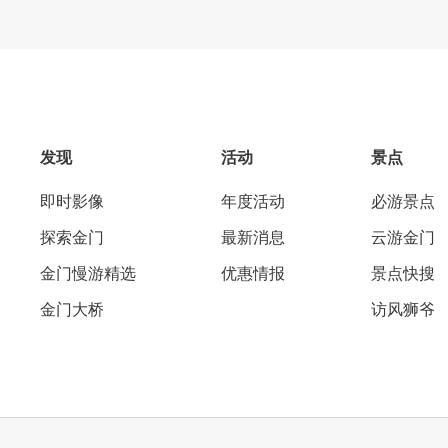
发现
活动
景点
即时影像
年度活动
必游景点
探索金门
最新消息
云游金门
金门慢游精选
优惠情报
景点快搜
金门大桥
访风狮爷