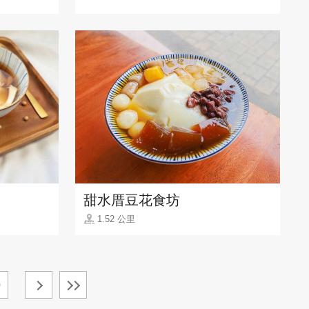
甜水厝豆花食坊
1.52 公里
0