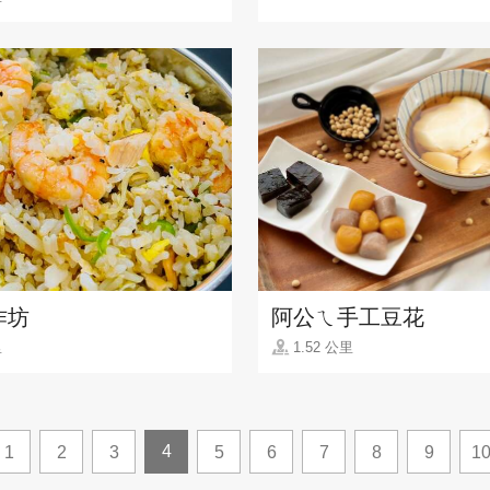
作坊
阿公ㄟ手工豆花
里
1.52 公里
4
1
2
3
5
6
7
8
9
1