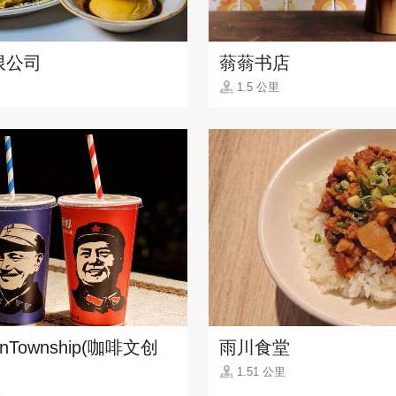
限公司
蓊蓊书店
1.5 公里
onTownship(咖啡文创
雨川食堂
1.51 公里
里