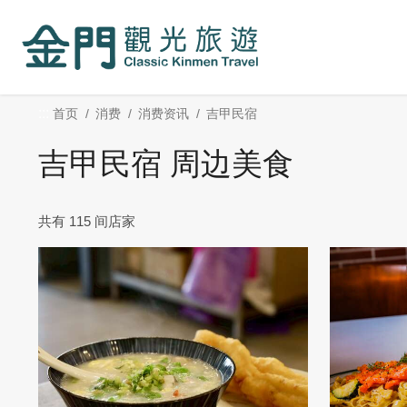
:::
跳
到
主
要
内
:::
首页
消费
消费资讯
吉甲民宿
容
区
吉甲民宿 周边美食
块
共有 115 间店家