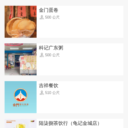
金门蛋卷
500 公尺
科记广东粥
500 公尺
吉祥餐饮
510 公尺
陆柒捌茶饮行（龟记金城店）