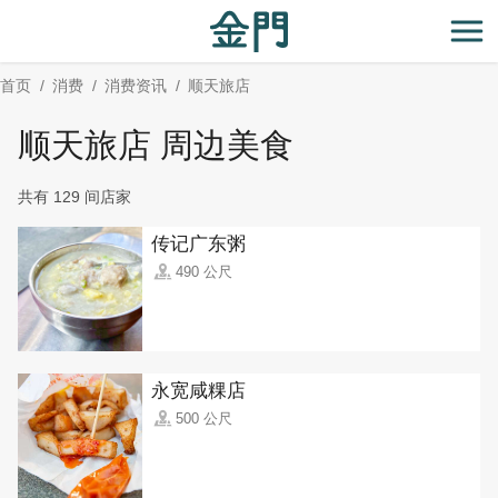
:::
跳
到
开
主
首页
消费
消费资讯
顺天旅店
要
内
顺天旅店 周边美食
容
区
共有 129 间店家
块
传记广东粥
490 公尺
永宽咸粿店
500 公尺