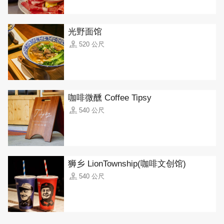
光野面馆
520 公尺
咖啡微醺 Coffee Tipsy
540 公尺
狮乡 LionTownship(咖啡文创馆)
540 公尺