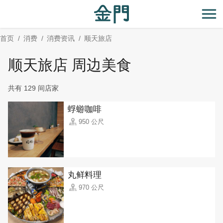
:::
跳
到
开
主
首页
消费
消费资讯
顺天旅店
要
内
顺天旅店 周边美食
容
区
共有 129 间店家
块
蜉蝣咖啡
950 公尺
丸鲜料理
970 公尺