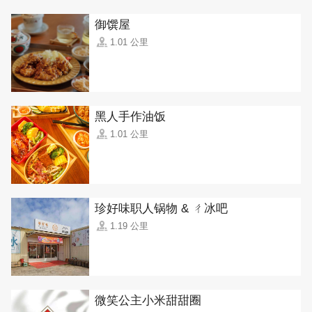
御馔屋
1.01 公里
黑人手作油饭
1.01 公里
珍好味职人锅物 & ㄔ冰吧
1.19 公里
微笑公主小米甜甜圈