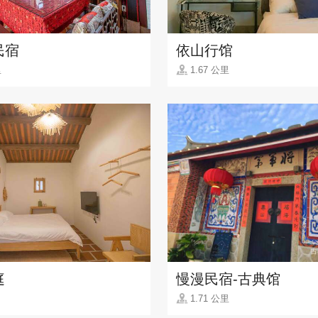
民宿
依山行馆
里
1.67 公里
庭
慢漫民宿-古典馆
1.71 公里