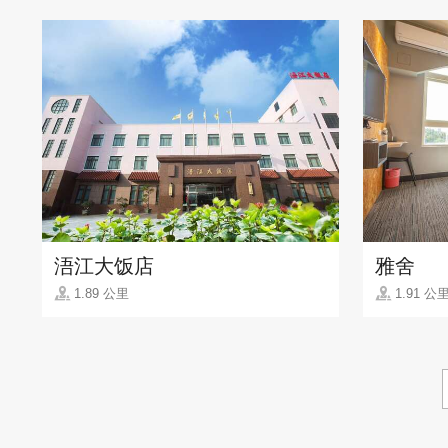
浯江大饭店
雅舍
1.89 公里
1.91 公