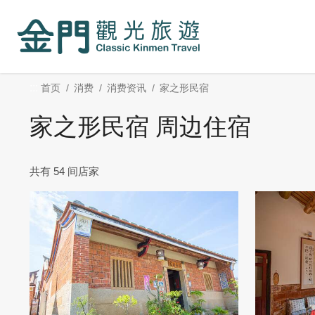
:::
跳
到
主
要
内
:::
首页
消费
消费资讯
家之形民宿
容
区
家之形民宿 周边住宿
块
共有 54 间店家