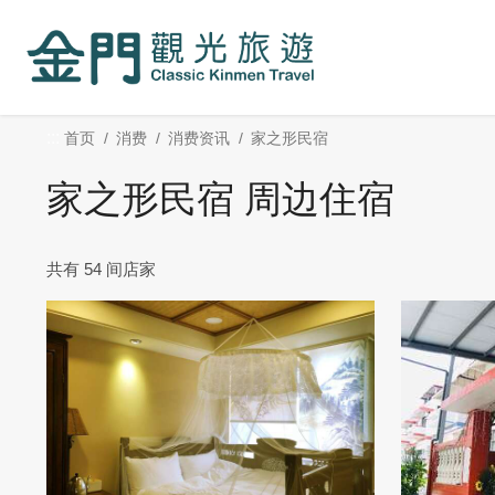
:::
跳
到
主
要
内
:::
首页
消费
消费资讯
家之形民宿
容
区
家之形民宿 周边住宿
块
共有 54 间店家