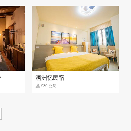
y
浯洲忆民宿
930 公尺