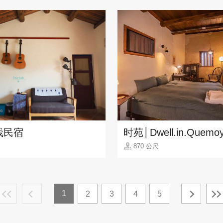
栈民宿
时苑│Dwell.in.Quemo
870 公尺
1
2
3
4
5