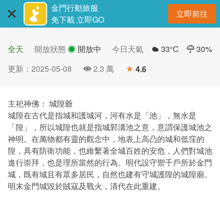
:::
跳
金門行動旅服
立即前往
到
開
免下載 立即GO
主
要
全天
開放狀態
開放中
今日天氣
33
°C
30
%
內
容
更新
：
2025-05-08
2.3 萬
4.6
人氣
區
分
塊
主祀神佛： 城隍爺
城隍在古代是指城和護城河，河有水是「池」，無水是
「隍」，所以城隍也就是指城郭溝池之意，意謂保護城池之
神明。在萬物都有靈的觀念中，地表上高凸的城和低窪的
隍，具有防衛功能，也維繫著全城百姓的安危，人們對城池
進行崇拜，也是理所當然的行為。明代設守禦千戶所於金門
城，既有城且有眾多居民，自然也建有守城護隍的城隍廟。
明末金門城毀於賊寇及戰火，清代在此重建。