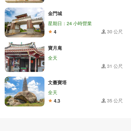
距離
分
金門城
星期日：24 小時營業
30
公尺
4
距離
分
寶月庵
全天
31
公尺
距離
文臺寶塔
全天
35
公尺
4.3
距離
分