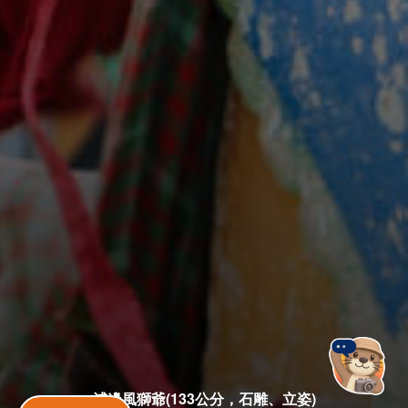
浦邊風獅爺(133公分，石雕、立姿)
金門旅遊神