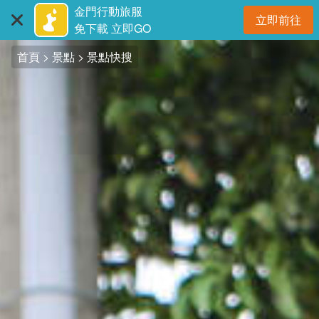
:::
跳
金門行動旅服
立即前往
到
開
免下載 立即GO
主
首頁
景點
景點快搜
要
內
容
區
塊