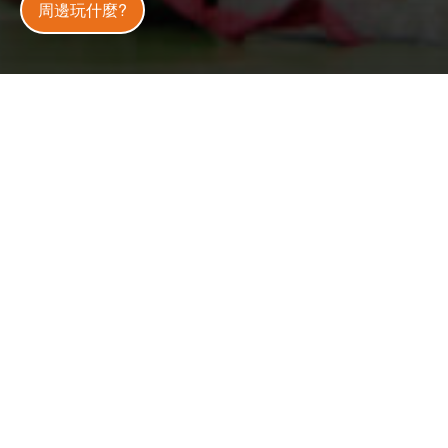
周邊玩什麼?
全天
開放狀態
開放中
今日天氣
32
°C
30
%
更新
：
2024-12-10
1.5 萬
人氣
浦山村的兩尊石雕風獅爺應該是同一師傅，且是同一時期的
作品，兩尊石獅爺甚至連造型都很接近，很容易讓人產生錯
誤的認知。唯一比較明顯的差別是頭部的雕工，與身軀上的
色調。這尊石獅爺頭部雕刻手法更誇張，整體造型有點像釋
迦牟尼佛的頭部一般。
坐西南朝東北，身高133公分，寬36公分，深39公分，供奉
在「浦山里辦公處」右前側路邊底座上面，鎮風煞擋路沖遂
成為這尊石獅爺最重要的任務。西元1949年以前，村民要
到沙美街採購物品，一定要打從風獅爺前面經過，如今時移