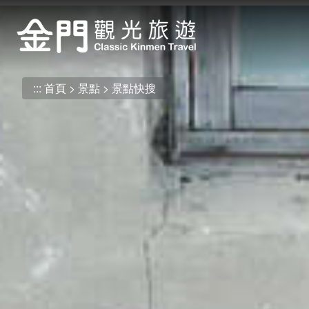
:::
跳
到
主
要
內
:::
首頁
景點
景點快搜
容
區
塊