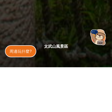
太武山風景區
金門旅遊神
周邊玩什麼?
星期四：05:00 – 18:00
開放狀態
開放中
今日天氣
27
°C
30
%
更新
：
2025-04-24
29.8 萬
4.6
人氣
分