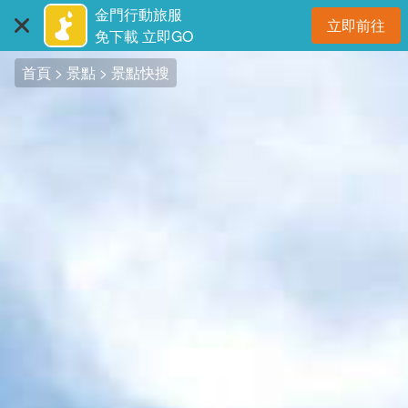
:::
跳
金門行動旅服
立即前往
到
開
免下載 立即GO
主
首頁
景點
景點快搜
要
內
容
區
塊