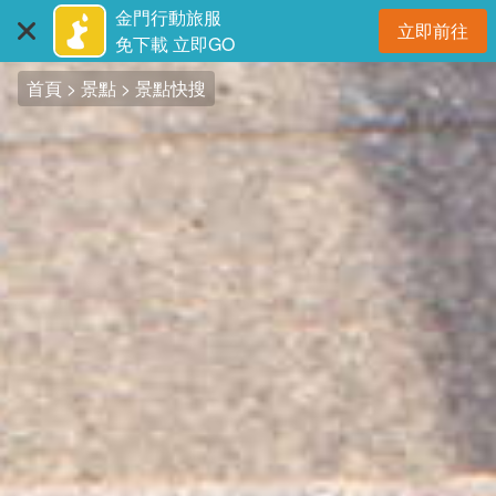
:::
跳
金門行動旅服
立即前往
到
開
免下載 立即GO
主
首頁
景點
景點快搜
要
內
容
區
塊