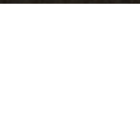
星期六：00:00 – 23:59
開放狀態
開放中
今日天氣
35
°C
20
%
更新
：
2025-05-12
2.6 萬
4.3
人氣
分
國姓井位於下田村，三百多年前，鄭成功率兵登陸小金門，
來到下田一帶，兵困馬疲，而且找不到飲水，國姓爺鄭成功
乃揮刀指地，命士兵循劍指處鑿井，不久果真湧出甘冽的清
泉，經年不竭，鄉民尊稱為「國姓井」。目前井裡仍有清
泉，歡迎遊客汲水使用。