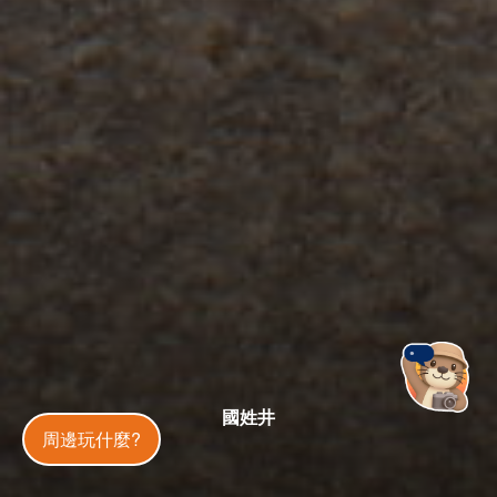
國姓井
金門旅遊神
周邊玩什麼?