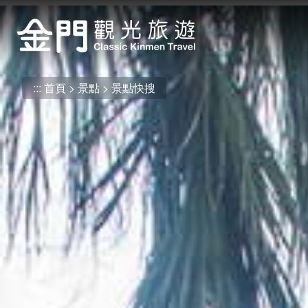
:::
跳
到
主
要
內
:::
首頁
景點
景點快搜
容
區
塊