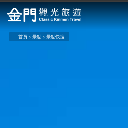
:::
跳
到
主
要
內
:::
首頁
景點
景點快搜
容
區
塊