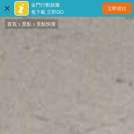
:::
跳
金門行動旅服
立即前往
到
開
免下載 立即GO
主
首頁
景點
景點快搜
要
內
容
區
塊