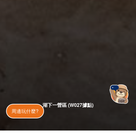
湖下一營區 (W027據點)
金門旅遊神
周邊玩什麼?