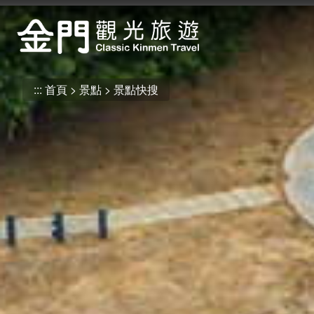
:::
跳
到
主
要
內
:::
首頁
景點
景點快搜
容
區
塊