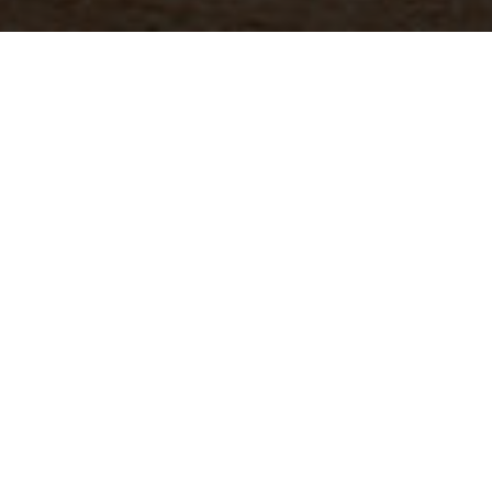
星期五：24 小時營業
開放狀態
開放中
今日天氣
29
°C
50
%
更新
：
2025-04-24
24.2 萬
4.2
人氣
分
網紅打卡點
清新藝文旅
好拍彩繪壁畫
異國風景點
玩樂攻略
插畫家結合金門特色繪製壁畫