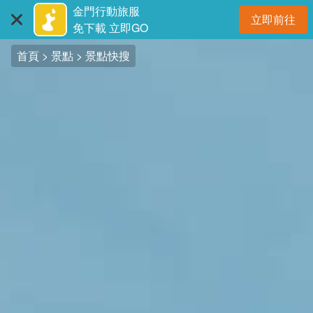
:::
跳
金門行動旅服
立即前往
到
開
免下載 立即GO
主
首頁
景點
景點快搜
要
內
容
區
塊