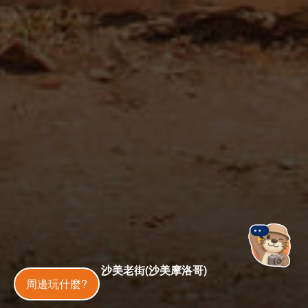
沙美老街(沙美摩洛哥)
金門旅遊神
周邊玩什麼?