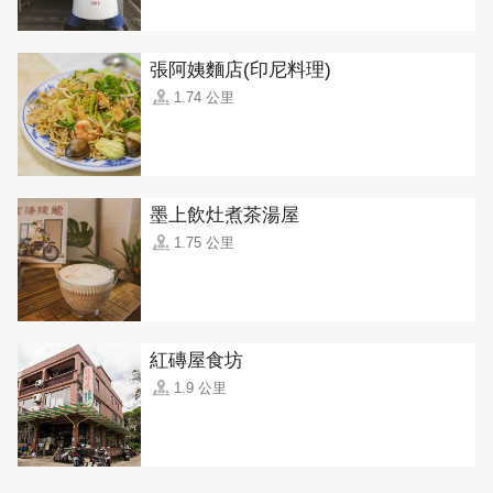
張阿姨麵店(印尼料理)
1.74 公里
墨上飲灶煮茶湯屋
1.75 公里
紅磚屋食坊
1.9 公里