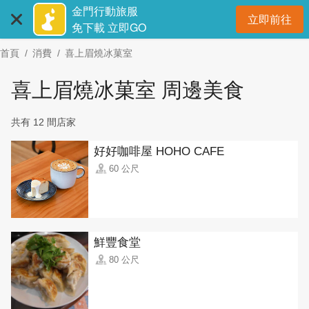
:::
跳
金門行動旅服
立即前往
到
開
免下載 立即GO
主
首頁
消費
喜上眉燒冰菓室
要
內
喜上眉燒冰菓室 周邊美食
容
區
共有 12 間店家
塊
好好咖啡屋 HOHO CAFE
60 公尺
鮮豐食堂
80 公尺