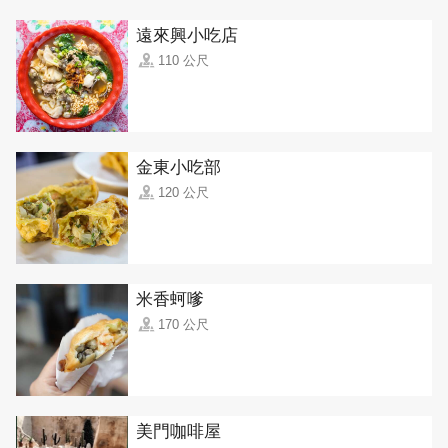
遠來興小吃店
110 公尺
金東小吃部
120 公尺
米香蚵嗲
170 公尺
美門咖啡屋