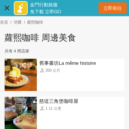
:::
跳
金門行動旅服
立即前往
到
開
免下載 立即GO
主
首頁
消費
蘿熙咖啡
要
內
蘿熙咖啡 周邊美食
容
區
共有 4 間店家
塊
舊事書坊La même histoire
350 公尺
慈堤三角堡咖啡屋
1.11 公里