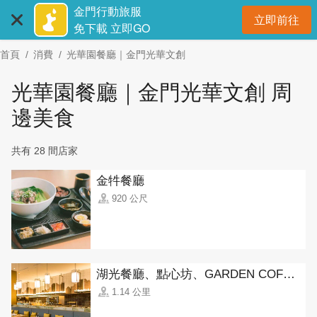
:::
跳
金門行動旅服
立即前往
到
開
免下載 立即GO
主
首頁
消費
光華園餐廳｜金門光華文創
要
內
光華園餐廳｜金門光華文創 周
容
區
邊美食
塊
共有 28 間店家
金牪餐廳
920 公尺
湖光餐廳、點心坊、GARDEN COFFEE(金湖飯店)
1.14 公里