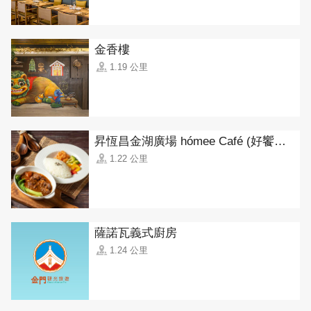
金香樓
1.19 公里
昇恆昌金湖廣場 hómee Café (好饗咖啡)
1.22 公里
薩諾瓦義式廚房
1.24 公里