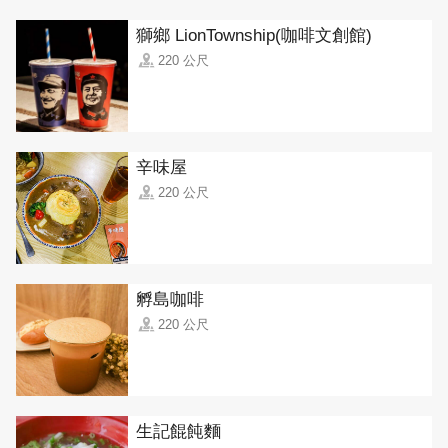
獅鄉 LionTownship(咖啡文創館)
220 公尺
辛味屋
220 公尺
孵島咖啡
220 公尺
生記餛飩麵