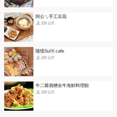
阿公ㄟ手工豆花
220 公尺
隨憶SuiYi cafe
220 公尺
牛二爺酒糟全牛海鮮料理館
220 公尺