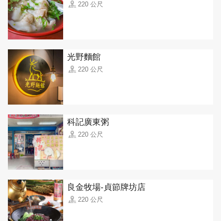
220 公尺
光野麵館
220 公尺
科記廣東粥
220 公尺
良金牧場-貞節牌坊店
220 公尺