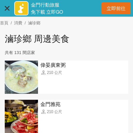
:::
跳
金門行動旅服
立即前往
到
開
免下載 立即GO
主
首頁
消費
滷珍鄉
要
內
滷珍鄉 周邊美食
容
區
共有 131 間店家
塊
偉晏廣東粥
210 公尺
金門雅苑
210 公尺