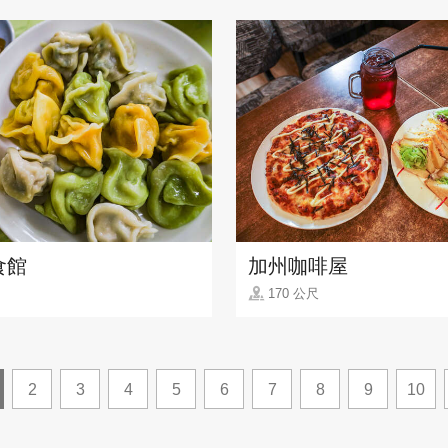
食館
加州咖啡屋
170 公尺
2
3
4
5
6
7
8
9
10