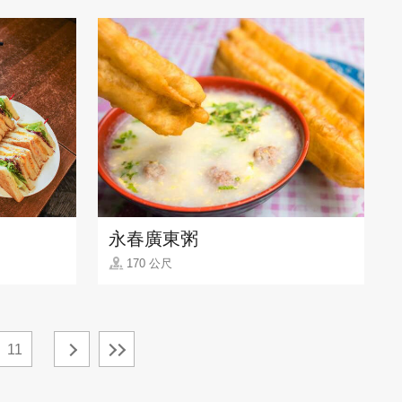
永春廣東粥
170 公尺
11