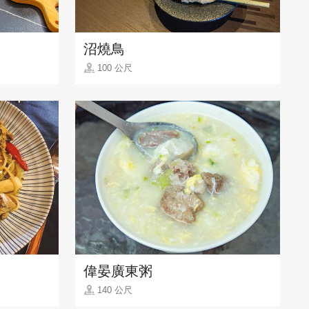
沼燒鳥
100 公尺
偉晏廣東粥
140 公尺