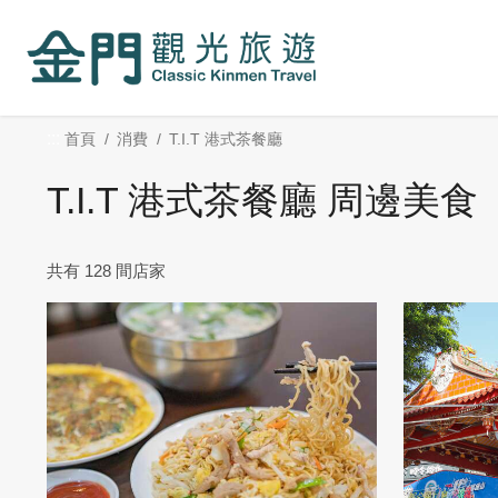
:::
跳
到
主
要
內
:::
首頁
消費
T.I.T 港式茶餐廳
容
區
T.I.T 港式茶餐廳 周邊美食
塊
共有 128 間店家