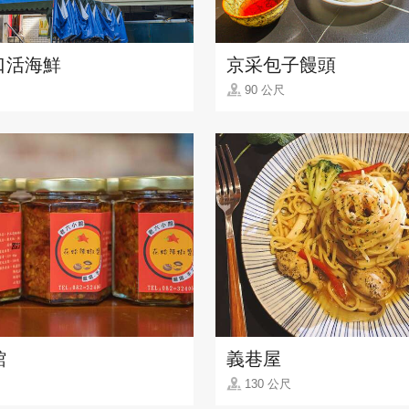
口活海鮮
京采包子饅頭
90 公尺
館
義巷屋
130 公尺