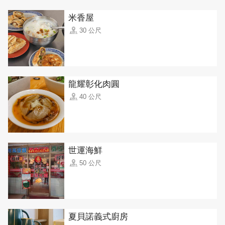
米香屋
30 公尺
龍耀彰化肉圓
40 公尺
世運海鮮
50 公尺
夏貝諾義式廚房