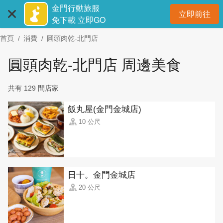
:::
跳
金門行動旅服
立即前往
到
開
免下載 立即GO
主
首頁
消費
圓頭肉乾-北門店
要
內
圓頭肉乾-北門店 周邊美食
容
區
共有 129 間店家
塊
飯丸屋(金門金城店)
10 公尺
日十。金門金城店
20 公尺