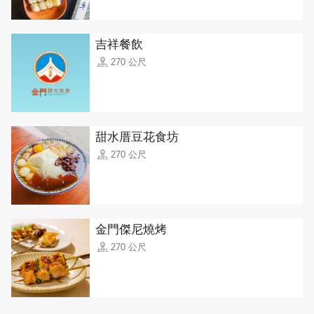
吉祥餐飲
270 公尺
甜水厝豆花食坊
270 公尺
金門傑尼燒烤
270 公尺