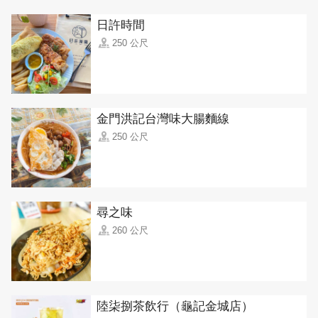
日許時間
250 公尺
金門洪記台灣味大腸麵線
250 公尺
尋之味
260 公尺
陸柒捌茶飲行（龜記金城店）