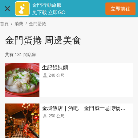
:::
跳
金門行動旅服
立即前往
到
開
免下載 立即GO
主
首頁
消費
金門蛋捲
要
內
金門蛋捲 周邊美食
容
區
共有 131 間店家
塊
生記餛飩麵
240 公尺
金城飯店｜酒吧｜金門威士忌博物館(Jincheng Hotel, Kinmen Whisky Museum)
250 公尺