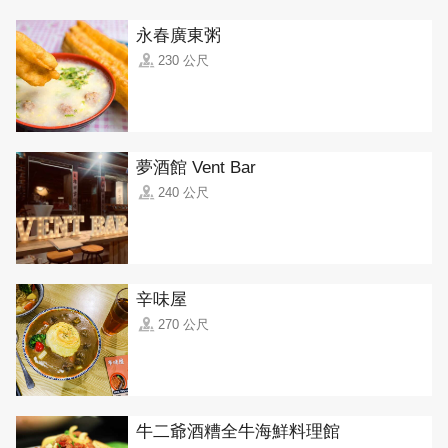
永春廣東粥
230 公尺
夢酒館 Vent Bar
240 公尺
辛味屋
270 公尺
牛二爺酒糟全牛海鮮料理館