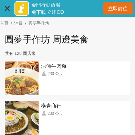
:::
跳
金門行動旅服
立即前往
到
開
免下載 立即GO
主
首頁
消費
圓夢手作坊
要
內
圓夢手作坊 周邊美食
容
區
共有 128 間店家
塊
浯倆牛肉麵
230 公尺
橫青商行
230 公尺