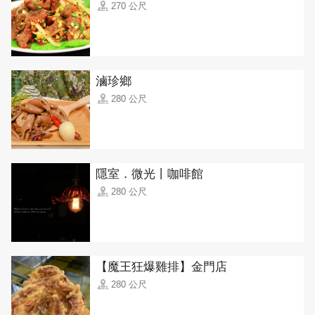
270 公尺
滷珍鄉
280 公尺
隱室．微光丨咖啡館
280 公尺
【魔王狂爆雞排】金門店
280 公尺