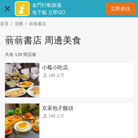
:::
跳
金門行動旅服
立即前往
到
開
免下載 立即GO
主
首頁
消費
蓊蓊書店
要
內
蓊蓊書店 周邊美食
容
區
共有 128 間店家
塊
小莓小吃店
140 公尺
京采包子饅頭
140 公尺