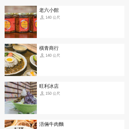
老六小館
140 公尺
橫青商行
140 公尺
旺利冰店
150 公尺
浯倆牛肉麵