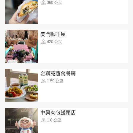
360 公尺
美門咖啡屋
420 公尺
金獅苑蔬食餐廳
1.59 公里
中興肉包饅頭店
1.6 公里