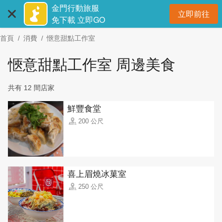
:::
跳
金門行動旅服
立即前往
到
開
免下載 立即GO
主
首頁
消費
愜意甜點工作室
要
內
愜意甜點工作室 周邊美食
容
區
共有 12 間店家
塊
鮮豐食堂
200 公尺
喜上眉燒冰菓室
250 公尺