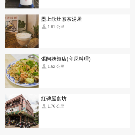
墨上飲灶煮茶湯屋
1.61 公里
張阿姨麵店(印尼料理)
1.62 公里
紅磚屋食坊
1.76 公里