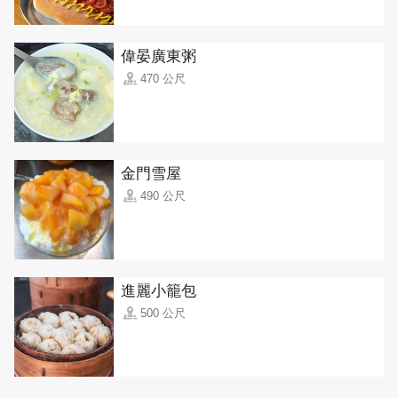
偉晏廣東粥
470 公尺
金門雪屋
490 公尺
進麗小籠包
500 公尺