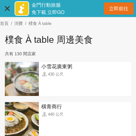
:::
跳
金門行動旅服
立即前往
到
開
免下載 立即GO
主
首頁
消費
樸食 À table
要
內
樸食 À table 周邊美食
容
區
共有 130 間店家
塊
小雪花廣東粥
430 公尺
橫青商行
440 公尺