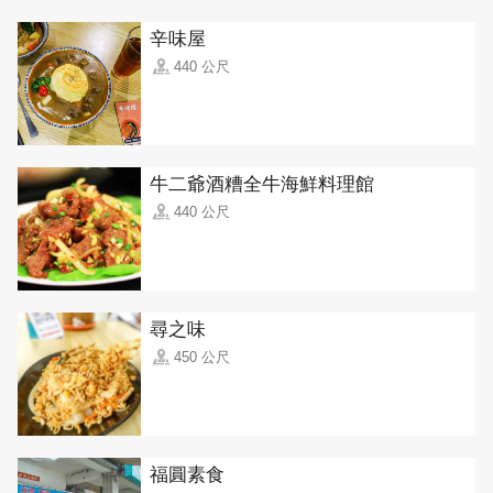
辛味屋
440 公尺
牛二爺酒糟全牛海鮮料理館
440 公尺
尋之味
450 公尺
福圓素食