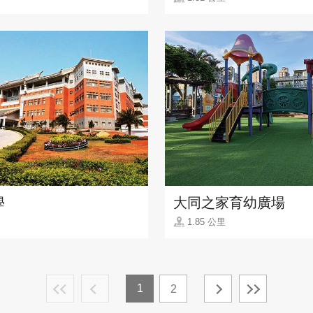
學
大同之家育幼廣場
1.85 公里
1
2