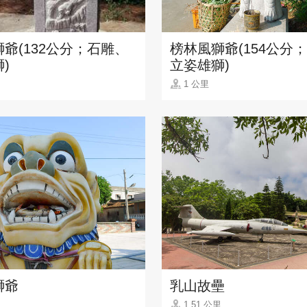
爺(132公分；石雕、
榜林風獅爺(154公分
)
立姿雄獅)
1 公里
獅爺
乳山故壘
1.51 公里