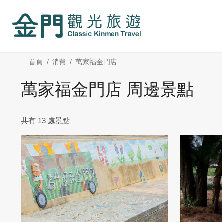
:::
跳
到
主
要
內
:::
首頁
消費
萬家福金門店
容
區
萬家福金門店 周邊景點
塊
共有 13 處景點