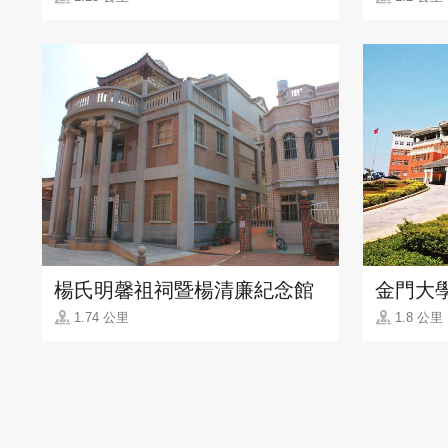
楊氏明馨祖祠暨楊清廉紀念館
金門大
1.74 公里
1.8 公里