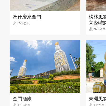
為什麼來金門
榜林風獅
立姿雌獅
650 公尺
760 公尺
金門酒廠
東洲風
1.15 公里
1.2 公里