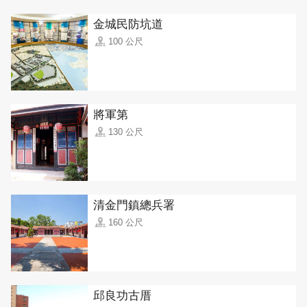
金城民防坑道
100 公尺
將軍第
130 公尺
清金門鎮總兵署
160 公尺
邱良功古厝