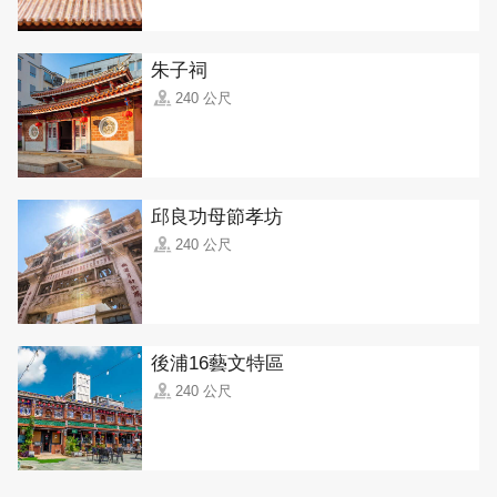
朱子祠
240 公尺
邱良功母節孝坊
240 公尺
後浦16藝文特區
240 公尺