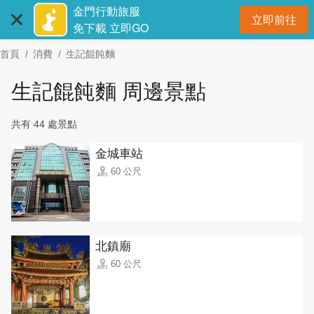
:::
跳
金門行動旅服
立即前往
到
開
免下載 立即GO
主
首頁
消費
生記餛飩麵
要
內
生記餛飩麵 周邊景點
容
區
共有 44 處景點
塊
金城車站
60 公尺
北鎮廟
60 公尺