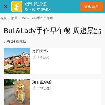
:::
跳
金門行動旅服
立即前往
到
開
免下載 立即GO
主
首頁
消費
Bull&Lady手作早午餐
要
內
Bull&Lady手作早午餐 周邊景點
容
區
共有 24 處景點
塊
金門大學
360 公尺
湖下風獅爺
1.43 公里