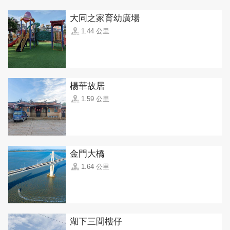
大同之家育幼廣場
1.44 公里
楊華故居
1.59 公里
金門大橋
1.64 公里
湖下三間樓仔