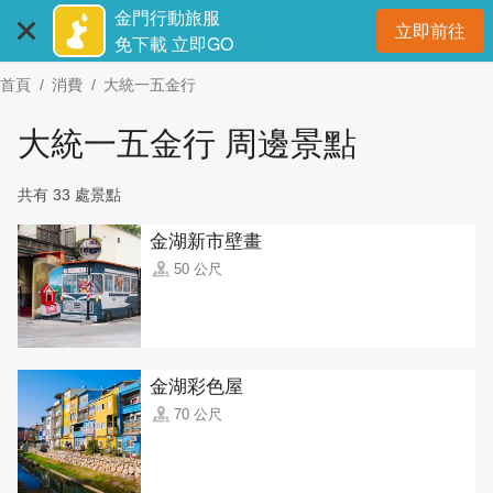
:::
跳
金門行動旅服
立即前往
到
開
免下載 立即GO
主
首頁
消費
大統一五金行
要
內
大統一五金行 周邊景點
容
區
共有 33 處景點
塊
金湖新市壁畫
50 公尺
金湖彩色屋
70 公尺