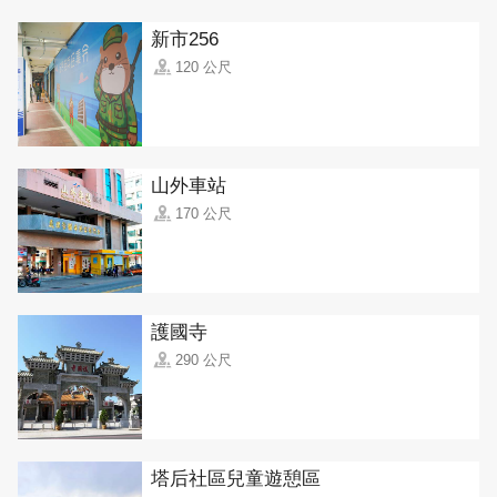
新市256
120 公尺
山外車站
170 公尺
護國寺
290 公尺
塔后社區兒童遊憩區