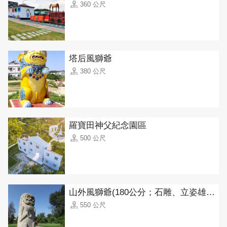
360 公尺
塔后風獅爺
380 公尺
羅寶田神父紀念園區
500 公尺
山外風獅爺(180公分；石雕、立姿雄獅)
550 公尺