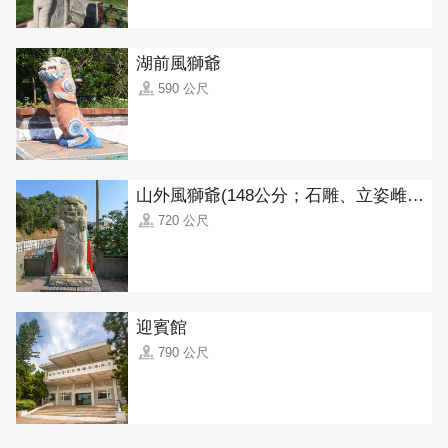
湖前風獅爺
590 公尺
山外風獅爺(148公分；石雕、立姿雌獅)
720 公尺
迎賓館
790 公尺