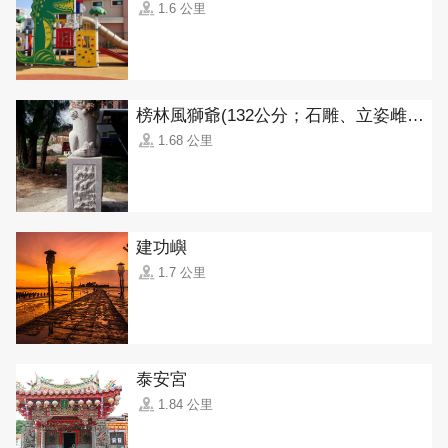
1.6 公里
榜林風獅爺(132公分；石雕、立姿雌獅)
1.68 公里
建功嶼
1.7 公里
泰安宮
1.84 公里