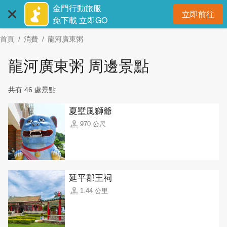
:::
跳
金門行動旅服
立即前往
到
開
免下載 立即GO
主
首頁
消費
龍河廣東粥
要
內
龍河廣東粥 周邊景點
容
區
共有 46 處景點
塊
夏墅風獅爺
970 公尺
延平郡王祠
1.44 公里