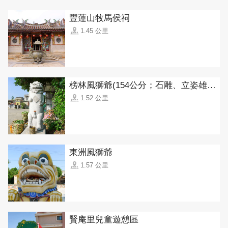
豐蓮山牧馬侯祠
1.45 公里
榜林風獅爺(154公分；石雕、立姿雄獅)
1.52 公里
東洲風獅爺
1.57 公里
賢庵里兒童遊憩區