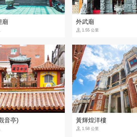
隍廟
外武廟
里
1.55 公里
觀音亭)
黃輝煌洋樓
里
1.58 公里