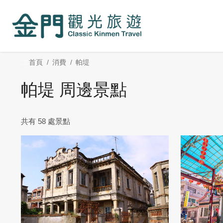
:::
跳
到
主
要
內
:::
首頁
消費
帕堤
容
區
帕堤 周邊景點
塊
共有 58 處景點