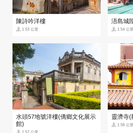
陳詩吟洋樓
浯島城
1.53 公里
1.54 公
水頭57地號洋樓(僑鄉文化展示
靈濟寺(
館)
1.58 公
1.57 公里