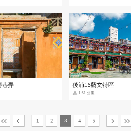
磚巷弄
後浦16藝文特區
1.61 公里
3
1
2
4
5