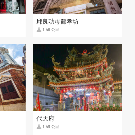
邱良功母節孝坊
1.56 公里
代天府
1.59 公里