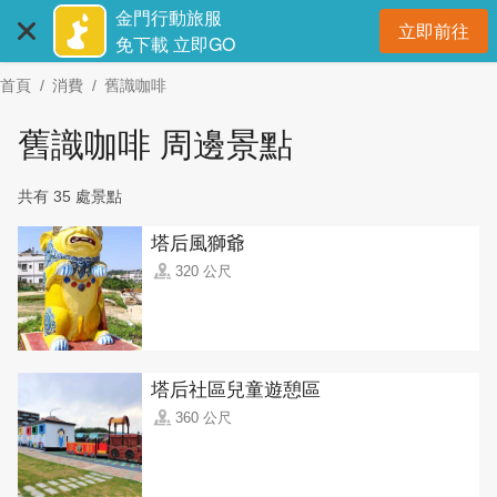
:::
跳
金門行動旅服
立即前往
到
開
免下載 立即GO
主
首頁
消費
舊識咖啡
要
內
舊識咖啡 周邊景點
容
區
共有 35 處景點
塊
塔后風獅爺
320 公尺
塔后社區兒童遊憩區
360 公尺