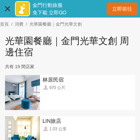
:::
跳
金門行動旅服
立即前往
到
開
免下載 立即GO
主
首頁
消費
光華園餐廳｜金門光華文創
要
內
光華園餐廳｜金門光華文創 周
容
區
邊住宿
塊
共有 19 間店家
林居民宿
970 公尺
LIN旅店
1.03 公里