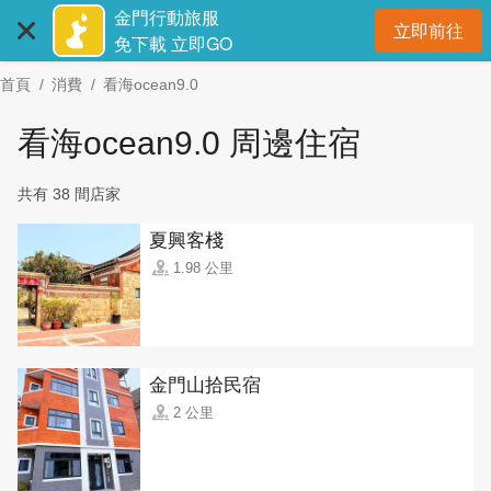
:::
跳
金門行動旅服
立即前往
到
開
免下載 立即GO
主
首頁
消費
看海ocean9.0
要
內
看海ocean9.0 周邊住宿
容
區
共有 38 間店家
塊
夏興客棧
1.98 公里
金門山拾民宿
2 公里