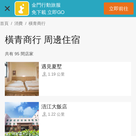
:::
跳
金門行動旅服
立即前往
到
開
免下載 立即GO
主
首頁
消費
橫青商行
要
內
橫青商行 周邊住宿
容
區
共有 95 間店家
塊
遇見夏墅
1.19 公里
浯江大飯店
1.22 公里