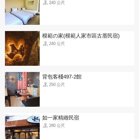
240 公尺
模範の家(模範人家市區古厝民宿)
240 公尺
背包客棧497-2館
250 公尺
如一家精緻民宿
280 公尺