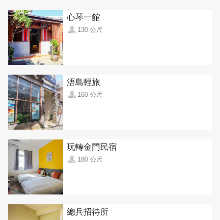
心琴一館
130 公尺
浯島輕旅
160 公尺
玩轉金門民宿
180 公尺
總兵招待所