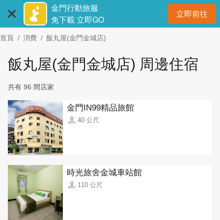
:::
跳
金門行動旅服
立即前往
到
開
免下載 立即GO
主
首頁
消費
飯丸屋(金門金城店)
要
內
飯丸屋(金門金城店) 周邊住宿
容
區
共有 96 間店家
塊
金門IN99精品旅館
40 公尺
時光旅舍金城車站館
110 公尺