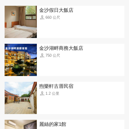
金沙假日大飯店
660 公尺
金沙湖畔商務大飯店
750 公尺
煦樂軒古厝民宿
1.2 公里
麗絲的家1館