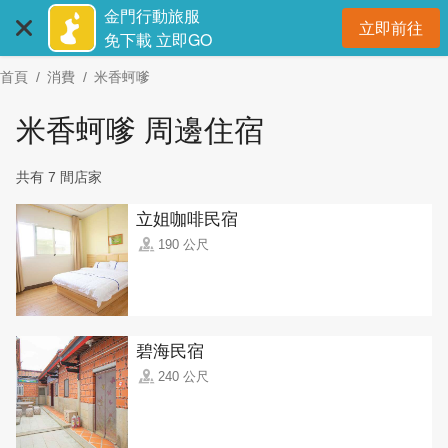
:::
跳
金門行動旅服
立即前往
到
開
免下載 立即GO
主
首頁
消費
米香蚵嗲
要
內
米香蚵嗲 周邊住宿
容
區
共有 7 間店家
塊
立姐咖啡民宿
190 公尺
碧海民宿
240 公尺