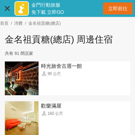
:::
跳
金門行動旅服
立即前往
到
開
免下載 立即GO
主
首頁
消費
金名祖貢糖(總店)
要
內
金名祖貢糖(總店) 周邊住宿
容
區
共有 91 間店家
塊
時光旅舍古厝一館
90 公尺
歡樂滿屋
160 公尺