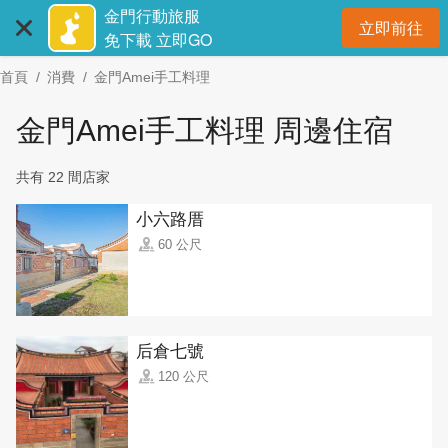
:::
跳
金門行動旅服
立即前往
到
開
免下載 立即GO
主
首頁
消費
金門Amei手工料理
要
內
金門Amei手工料理 周邊住宿
容
區
共有 22 間店家
塊
小六路厝
60 公尺
后倉七號
120 公尺