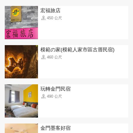
宏福旅店
450 公尺
模範の家(模範人家市區古厝民宿)
460 公尺
玩轉金門民宿
490 公尺
金門墨客好宿