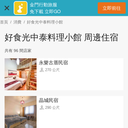
:::
跳
金門行動旅服
立即前往
到
開
免下載 立即GO
主
首頁
消費
好食光中泰料理小館
要
內
好食光中泰料理小館 周邊住宿
容
區
共有 96 間店家
塊
永樂古厝民宿
270 公尺
晶城民宿
290 公尺