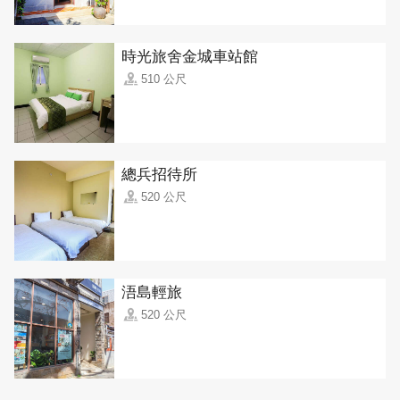
時光旅舍金城車站館
510 公尺
總兵招待所
520 公尺
浯島輕旅
520 公尺