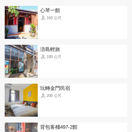
心琴一館
160 公尺
浯島輕旅
180 公尺
玩轉金門民宿
200 公尺
背包客棧497-2館