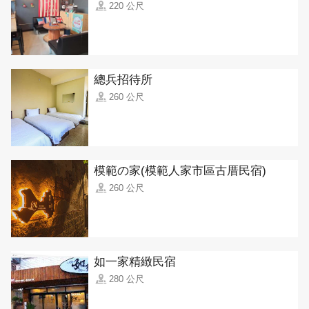
220 公尺
總兵招待所
260 公尺
模範の家(模範人家市區古厝民宿)
260 公尺
如一家精緻民宿
280 公尺