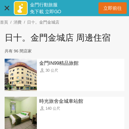
:::
跳
金門行動旅服
立即前往
到
開
免下載 立即GO
主
首頁
消費
日十。金門金城店
要
內
日十。金門金城店 周邊住宿
容
區
共有 96 間店家
塊
金門IN99精品旅館
30 公尺
時光旅舍金城車站館
140 公尺