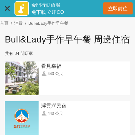
:::
跳
金門行動旅服
立即前往
到
開
免下載 立即GO
主
首頁
消費
Bull&Lady手作早午餐
要
內
Bull&Lady手作早午餐 周邊住宿
容
區
共有 84 間店家
塊
看見幸福
440 公尺
浮雲澗民宿
440 公尺