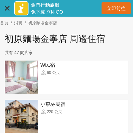
:::
跳
金門行動旅服
立即前往
到
開
免下載 立即GO
主
首頁
消費
初原麵場金寧店
要
內
初原麵場金寧店 周邊住宿
容
區
共有 47 間店家
塊
W民宿
60 公尺
小東林民宿
220 公尺