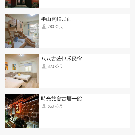
半山雲岫民宿
780 公尺
八八古藝悅禾民宿
820 公尺
時光旅舍古厝一館
850 公尺