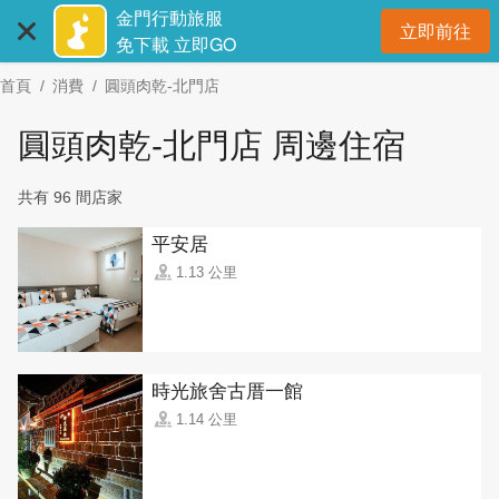
:::
跳
金門行動旅服
立即前往
到
開
免下載 立即GO
主
首頁
消費
圓頭肉乾-北門店
要
內
圓頭肉乾-北門店 周邊住宿
容
區
共有 96 間店家
塊
平安居
1.13 公里
時光旅舍古厝一館
1.14 公里