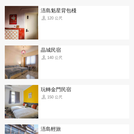
浯島魁星背包棧
120 公尺
晶城民宿
140 公尺
玩轉金門民宿
150 公尺
浯島輕旅