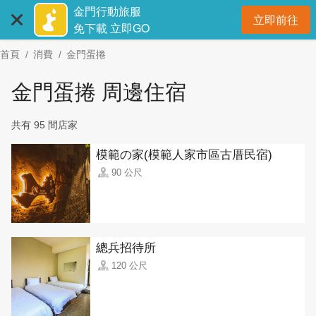
:::
跳
金門行動旅服
立即前往
到
開
免下載 立即GO
主
首頁
消費
金門蛋捲
要
內
金門蛋捲 周邊住宿
容
區
共有 95 間店家
塊
模範の家(模範人家市區古厝民宿)
90 公尺
總兵招待所
120 公尺