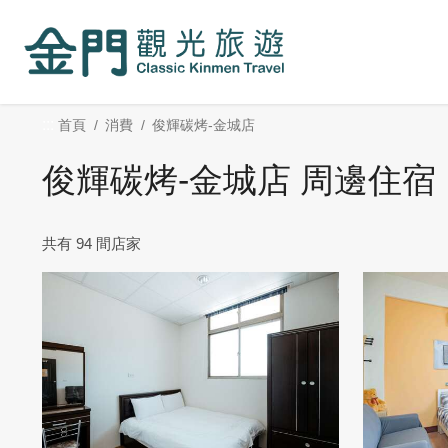
:::
跳
到
主
要
內
:::
首頁
消費
俊輝碳烤-金城店
容
區
俊輝碳烤-金城店 周邊住宿
塊
共有 94 間店家