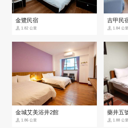
金鷺民宿
吉甲民
1.82 公里
1.84 公
金城艾美浴井2館
藥井五
1.86 公里
1.88 公