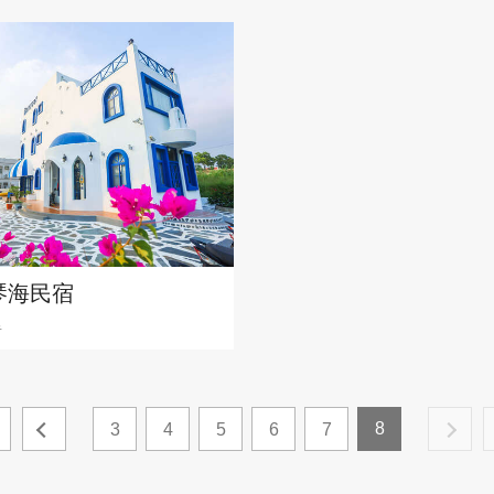
琴海民宿
里
8
3
4
5
6
7