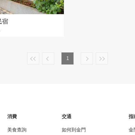
民宿
里
1
消費
交通
指
美食查詢
如何到金門
金