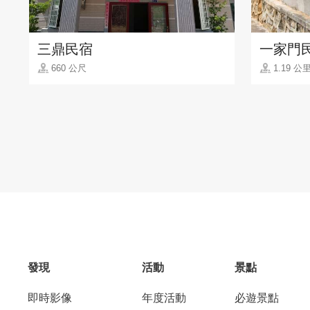
三鼎民宿
一家門
660 公尺
1.19 公
發現
活動
景點
即時影像
年度活動
必遊景點