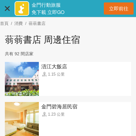
:::
跳
金門行動旅服
立即前往
到
開
免下載 立即GO
主
首頁
消費
蓊蓊書店
要
內
蓊蓊書店 周邊住宿
容
區
共有 92 間店家
塊
浯江大飯店
1.15 公里
金門碧海居民宿
1.23 公里